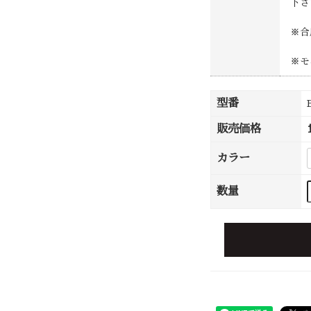
下さ
※合
※モ
型番
販売価格
カラー
数量