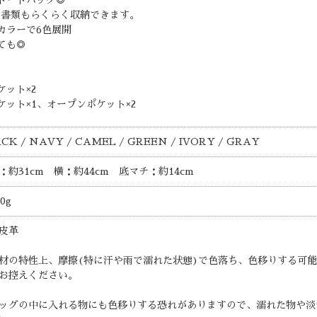
や書類もらくらく収納できます。
カラーで6色展開
ても◎
ット×2
ット×1、オープンポケット×2
CK / NAVY / CAMEL / GREEN / IVORY / GRAY
：約31cm 横：約44cm 底マチ：約14cm
0g
皮革
材の特性上、摩擦(特に汗や雨で濡れた状態)で色落ち、色移りする可
お控えください。
ッグの中に入れる物にも色移りする恐れがありますので、濡れた物や淡