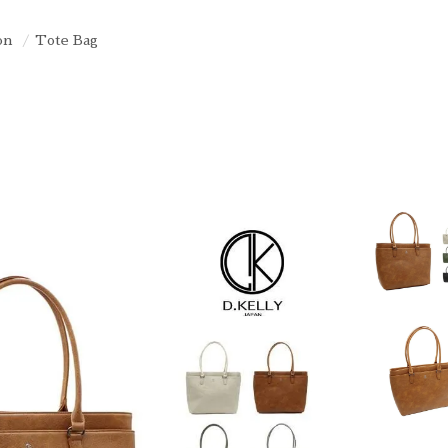
on
Tote Bag