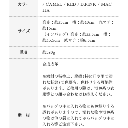
カラー
/ CAMEL / RED / D.PINK / MAC
HA
高さ：約25cm 横：約40cm 底マチ：
約15cm
サイズ
（インバッグ）高さ：約22.5cm 横：
約33.5cm 底マチ：約6.5cm
重さ
約520g
合成皮革
※素材の特性上、摩擦(特に汗や雨で濡
れた状態)で色落ち、色移りする可能性
があります。ご使用の際は、淡色系の衣
服等との組み合わせはお控えください。
※バッグの中に入れる物にも色移りする
恐れがありますので、濡れた物や淡色系
素 材
の物は他の袋に入れてからバッグの中に
入れる等ご注意下さい。