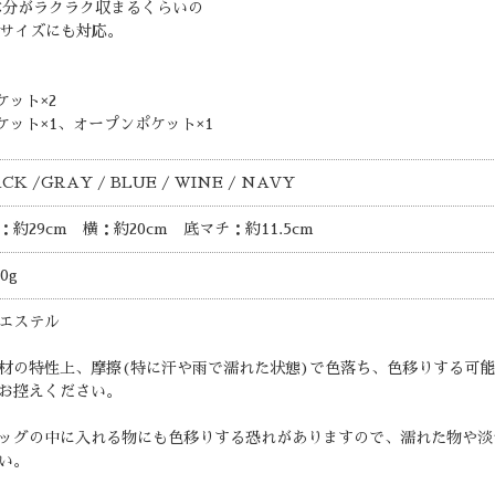
2本分がラクラク収まるくらいの
トサイズにも対応。
ット×2
ット×1、オープンポケット×1
CK /GRAY / BLUE / WINE / NAVY
：約29cm 横：約20cm 底マチ：約11.5cm
0g
エステル
材の特性上、摩擦(特に汗や雨で濡れた状態)で色落ち、色移りする可
お控えください。
ッグの中に入れる物にも色移りする恐れがありますので、濡れた物や淡
い。