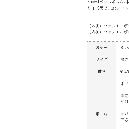
500mlペットボトル
サイズ感で、B5ノー
（外側）ファスナーポケ
（内側）ファスナーポケ
カラー
BLA
サイズ
高さ
重さ
約45
ポリ
※素
せは
素 材
※バ
下さ