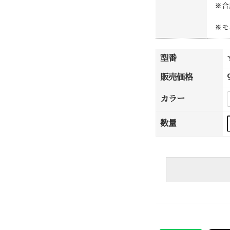
※合
※モ
型番
販売価格
カラー
数量