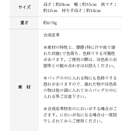
高さ：約24cm 幅：約35cm 底マチ：
サイズ
約12cm 持ち手高さ：約14cm
重さ
約670g
合成皮革
※素材の特性上、摩擦(特に汗や雨で濡
れた状態)で色落ち、色移りする可能性
があります。ご使用の際は、淡色系の衣
服等との組み合わせはお控えください。
※バッグの中に入れる物にも色移りする
恐れがありますので、濡れた物や淡色系
素 材
の物は他の袋に入れてからバッグの中に
入れる等ご注意下さい。
※合成皮革特有のにおいがする場合がご
ざます。においが気になる場合は一度陰
干しされてからご使用ください。